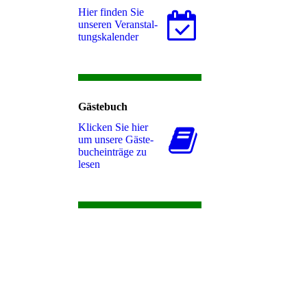
Hier finden Sie
unseren Ver­an­stal­
tungs­ka­len­der
Gästebuch
Klicken Sie hier
um unsere Gäs­te­
buch­ein­trä­ge zu
lesen