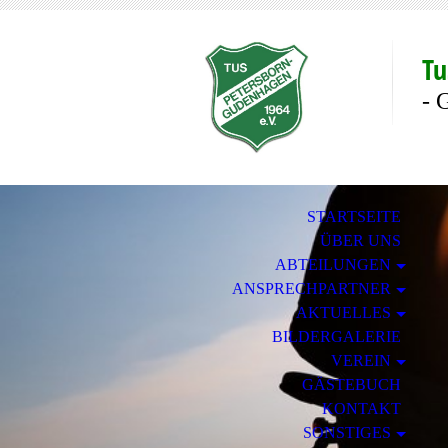
Tu
- 
STARTSEITE
ÜBER UNS
ABTEILUNGEN
ANSPRECHPARTNER
AKTUELLES
BILDERGALERIE
VEREIN
GÄSTEBUCH
KONTAKT
SONSTIGES