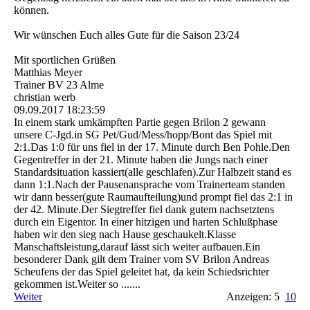
können.
Wir wünschen Euch alles Gute für die Saison 23/24
Mit sportlichen Grüßen
Matthias Meyer
Trainer BV 23 Alme
christian werb
09.09.2017
18:23:59
In einem stark umkämpften Partie gegen Brilon 2 gewann
unsere C-Jgd.in SG Pet/Gud/Mess/hopp/Bont das Spiel mit
2:1.Das 1:0 für uns fiel in der 17. Minute durch Ben Pohle.Den
Gegentreffer in der 21. Minute haben die Jungs nach einer
Standardsituation kassiert(alle geschlafen).Zur Halbzeit stand es
dann 1:1.Nach der Pausenansprache vom Trainerteam standen
wir dann besser(gute Raumaufteilung)und prompt fiel das 2:1 in
der 42. Minute.Der Siegtreffer fiel dank gutem nachsetztens
durch ein Eigentor. In einer hitzigen und harten Schlußphase
haben wir den sieg nach Hause geschaukelt.Klasse
Manschaftsleistung,­darauf lässt sich weiter aufbauen.Ein
besonderer Dank gilt dem Trainer vom SV Brilon Andreas
Scheufens der das Spiel geleitet hat, da kein Schiedsrichter
gekommen ist.Weiter so .......
Weiter
Anzeigen: 5
10