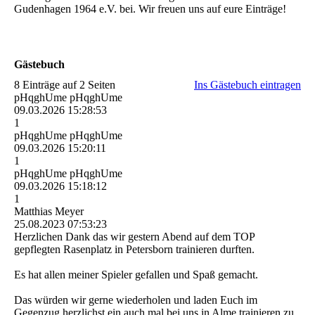
Gudenhagen 1964 e.V. bei. Wir freuen uns auf eure Einträge!
Gästebuch
8 Einträge auf 2 Seiten
Ins Gästebuch eintragen
pHqghUme pHqghUme
09.03.2026
15:28:53
1
pHqghUme pHqghUme
09.03.2026
15:20:11
1
pHqghUme pHqghUme
09.03.2026
15:18:12
1
Matthias Meyer
25.08.2023
07:53:23
Herzlichen Dank das wir gestern Abend auf dem TOP
gepflegten Rasenplatz in Petersborn trainieren durften.
Es hat allen meiner Spieler gefallen und Spaß gemacht.
Das würden wir gerne wiederholen und laden Euch im
Gegenzug herzlichst ein auch mal bei uns in Alme trainieren zu